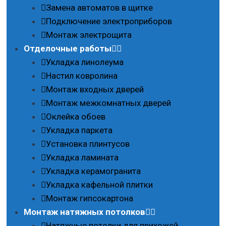
Замена автоматов в щитке
Подключение электроприборов
Монтаж электрощита
Отделочные работы
Укладка линолеума
Настил ковролина
Монтаж входных дверей
Монтаж межкомнатных дверей
Оклейка обоев
Укладка паркета
Установка плинтусов
Укладка ламината
Укладка керамогранита
Укладка кафельной плитки
Монтаж гипсокартона
Монтаж натяжных потолков
Натяжные потолки для прихожей